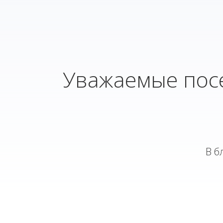
Уважаемые посе
В б